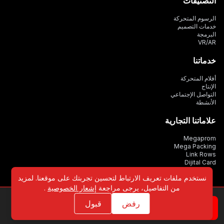
التصنيفات
الرسوم المتحركة
خدمات التصميم
البرمجة
VR/AR
خدماتنا
أفلام المتحركة
الإنتاج
التواصل الإجتماعي
الأنشطة
علاماتنا التجارية
Megaprom
Mega Packing
Link Rows
Dijital Card
نستخدم ملفات تعريف الارتباط لتحسين تجربتك على موقعنا. لمزيد
من التفاصيل، يرجى مراجعة
إشعار الخصوصية
.
رفض
قبول
© 2022 - 2026 جميع الحقوق محفوظة بواسطة
ميغاتون ميديا والرسوم المتحركة
خريطة الموقع