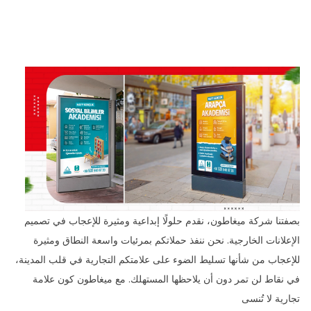
بصفتنا شركة ميغاطون، نقدم حلولًا إبداعية ومثيرة للإعجاب في تصميم
الإعلانات الخارجية. نحن ننفذ حملاتكم بمرئيات واسعة النطاق ومثيرة
للإعجاب من شأنها تسليط الضوء على علامتكم التجارية في قلب المدينة،
في نقاط لن تمر دون أن يلاحظها المستهلك. مع ميغاطون كون علامة
تجارية لا تُنسى